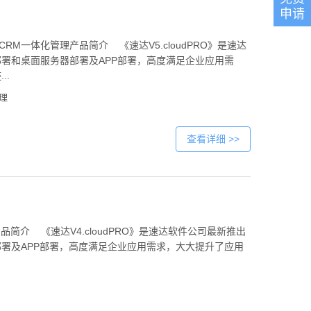
话：
申请
136304
、CRM一体化管理产品简介 《速达V5.cloudPRO》是速达
部署和桌面服务器部署及APP部署，高度满足企业应用需
..
理
查看详细 >>
 产品简介 《速达V4.cloudPRO》是速达软件公司最新推出
署及APP部署，高度满足企业应用需求，大大提升了应用