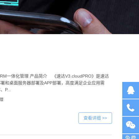
CRM一体化管理 产品简介 《速达V3.cloudPRO》是速达
署和桌面服务器部署及APP部署，高度满足企业应用需
...
理
在线客
查看详细 >>
服
咨询电
免费