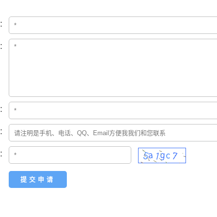
：
：
：
：
：